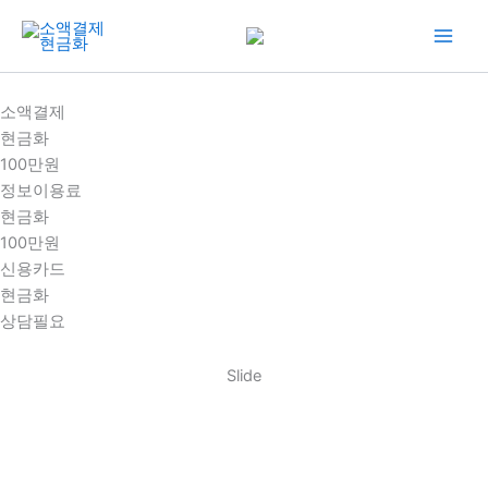
콘
텐
츠
로
소액결제
건
현금화
너
100만원
뛰
정보이용료
기
현금화
100만원
신용카드
현금화
상담필요
Slide