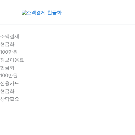
콘
텐
츠
로
건
소액결제
너
현금화
뛰
100만원
기
정보이용료
현금화
100만원
신용카드
현금화
상담필요