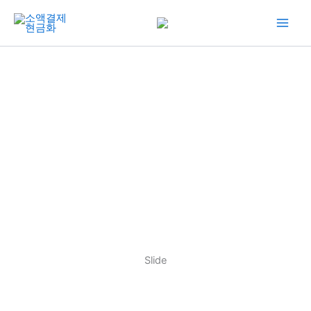
콘
텐
츠
로
건
너
뛰
기
Slide