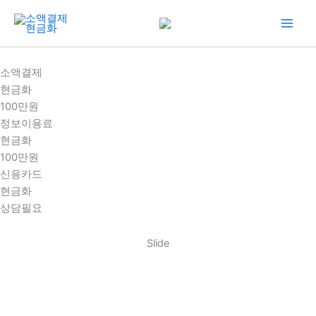
콘
텐
츠
로
소액결제
건
현금화
너
100만원
뛰
정보이용료
기
현금화
100만원
신용카드
현금화
상담필요
Slide