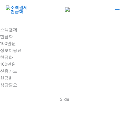
콘
텐
츠
로
소액결제
건
현금화
너
100만원
뛰
정보이용료
기
현금화
100만원
신용카드
현금화
상담필요
Slide