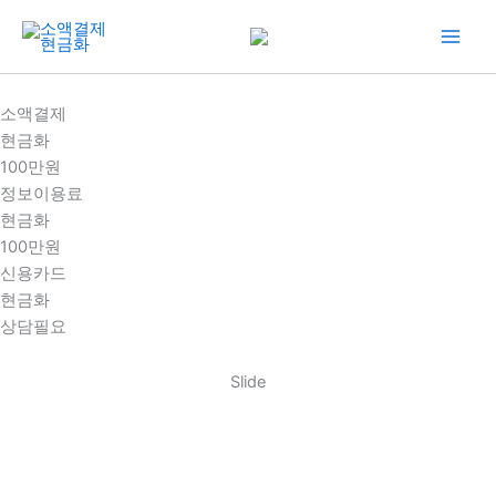
콘
텐
츠
로
소액결제
건
현금화
너
100만원
뛰
정보이용료
기
현금화
100만원
신용카드
현금화
상담필요
Slide