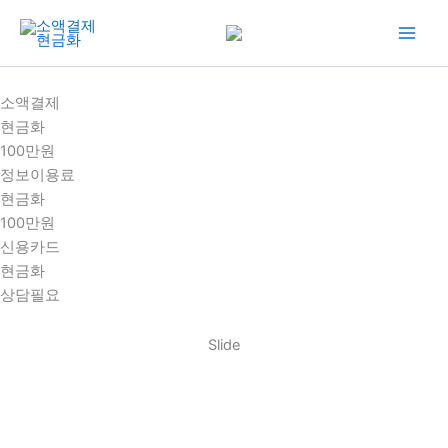
콘
텐
츠
로
소액결제
건
현금화
너
100만원
뛰
정보이용료
기
현금화
100만원
신용카드
현금화
상담필요
Slide