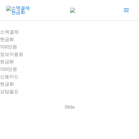
콘
텐
츠
로
소액결제
건
현금화
너
100만원
뛰
정보이용료
기
현금화
100만원
신용카드
현금화
상담필요
Slide