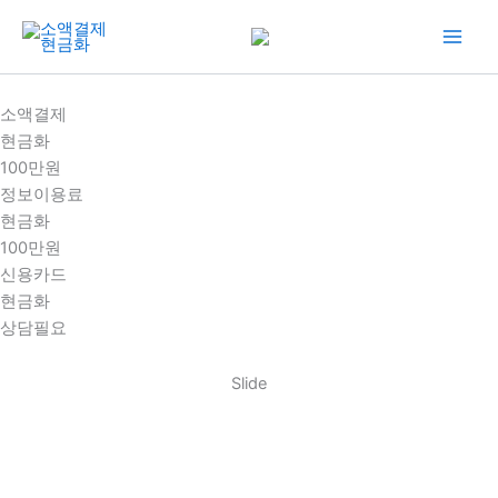
콘
텐
츠
로
소액결제
건
현금화
너
100만원
뛰
정보이용료
기
현금화
100만원
신용카드
현금화
상담필요
Slide