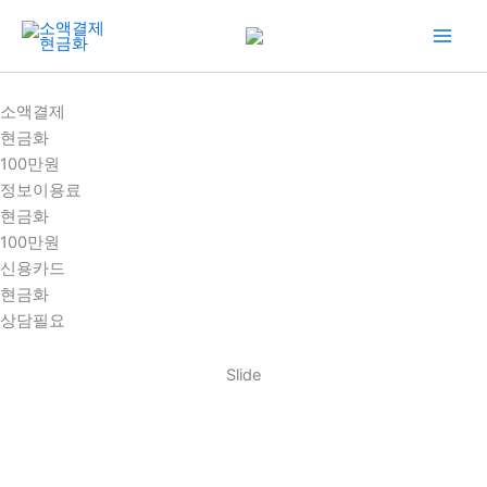
콘
텐
츠
로
소액결제
건
현금화
너
100만원
뛰
정보이용료
기
현금화
100만원
신용카드
현금화
상담필요
Slide