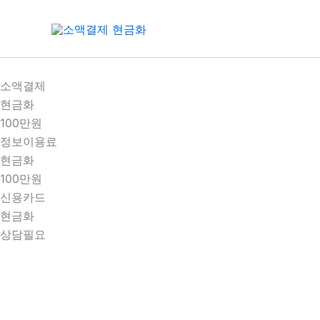
콘
텐
츠
로
건
소액결제
너
현금화
뛰
100만원
기
정보이용료
현금화
100만원
신용카드
현금화
상담필요