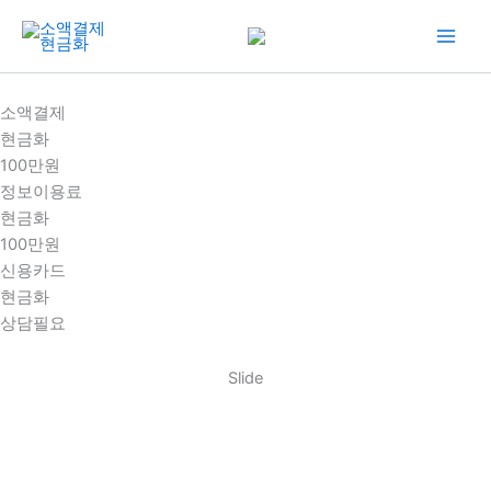
콘
텐
츠
로
소액결제
건
현금화
너
100만원
뛰
정보이용료
기
현금화
100만원
신용카드
현금화
상담필요
Slide