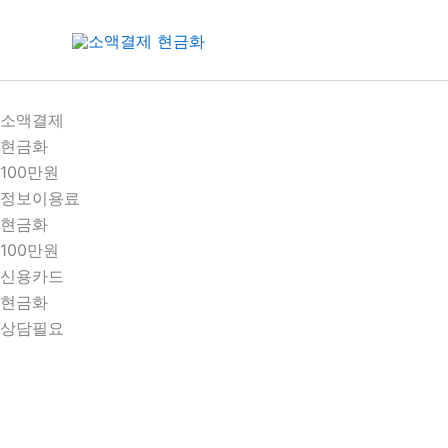
콘
텐
츠
로
건
소액결제
너
현금화
뛰
100만원
기
정보이용료
현금화
100만원
신용카드
현금화
상담필요