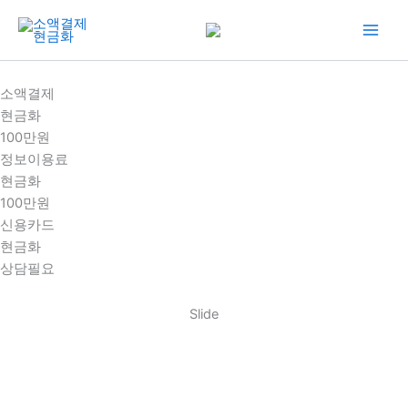
콘
텐
츠
로
소액결제
건
현금화
너
100만원
뛰
정보이용료
기
현금화
100만원
신용카드
현금화
상담필요
Slide