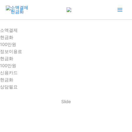
콘
텐
츠
로
소액결제
건
현금화
너
100만원
뛰
정보이용료
기
현금화
100만원
신용카드
현금화
상담필요
Slide