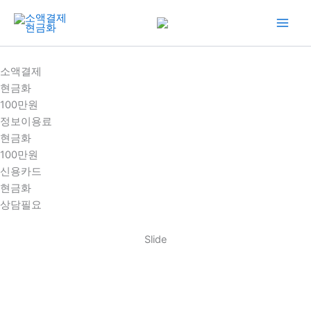
콘
텐
츠
로
소액결제
건
현금화
너
100만원
뛰
정보이용료
기
현금화
100만원
신용카드
현금화
상담필요
Slide