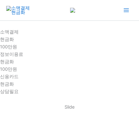
콘
텐
츠
로
소액결제
건
현금화
너
100만원
뛰
정보이용료
기
현금화
100만원
신용카드
현금화
상담필요
Slide