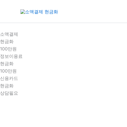
콘
텐
츠
로
건
소액결제
너
현금화
뛰
100만원
기
정보이용료
현금화
100만원
신용카드
현금화
상담필요