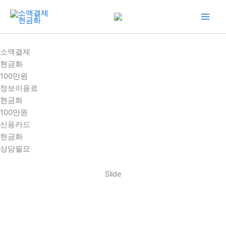
콘
텐
츠
로
소액결제
건
현금화
너
100만원
뛰
정보이용료
기
현금화
100만원
신용카드
현금화
상담필요
Slide