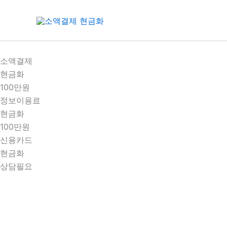
콘
텐
츠
로
건
소액결제
너
현금화
뛰
100만원
기
정보이용료
현금화
100만원
신용카드
현금화
상담필요