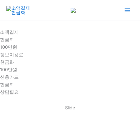
콘
텐
츠
로
소액결제
건
현금화
너
100만원
뛰
정보이용료
기
현금화
100만원
신용카드
현금화
상담필요
Slide