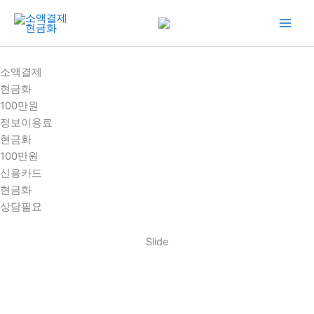
콘
텐
츠
로
소액결제
건
현금화
너
100만원
뛰
정보이용료
기
현금화
100만원
신용카드
현금화
상담필요
Slide