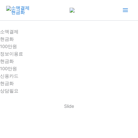
콘
텐
츠
로
소액결제
건
현금화
너
100만원
뛰
정보이용료
기
현금화
100만원
신용카드
현금화
상담필요
Slide