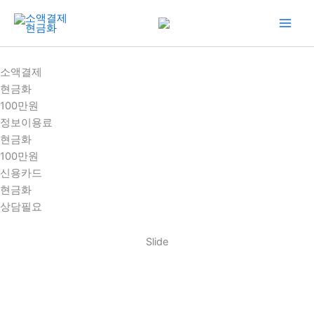
콘
텐
츠
로
소액결제
건
현금화
너
100만원
뛰
정보이용료
기
현금화
100만원
신용카드
현금화
상담필요
Slide