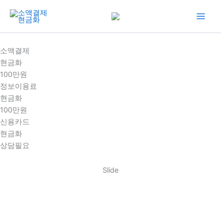
콘
텐
츠
로
소액결제
건
현금화
너
100만원
뛰
정보이용료
기
현금화
100만원
신용카드
현금화
상담필요
Slide