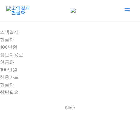
콘
텐
츠
로
소액결제
건
현금화
너
100만원
뛰
정보이용료
기
현금화
100만원
신용카드
현금화
상담필요
Slide