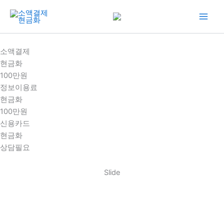
콘
텐
츠
로
소액결제
건
현금화
너
100만원
뛰
정보이용료
기
현금화
100만원
신용카드
현금화
상담필요
Slide