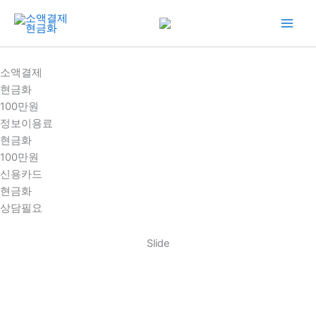
콘
텐
츠
로
소액결제
건
현금화
너
100만원
뛰
정보이용료
기
현금화
100만원
신용카드
현금화
상담필요
Slide