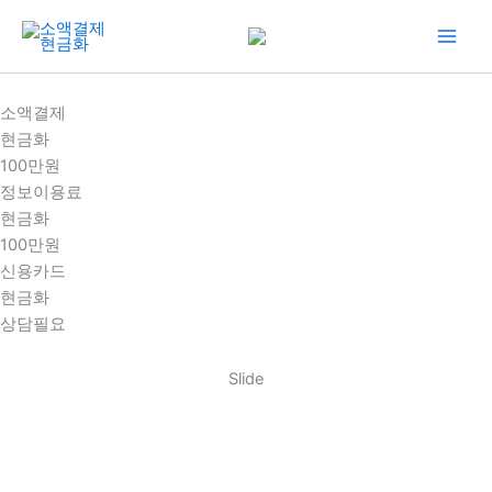
콘
텐
츠
로
소액결제
건
현금화
너
100만원
뛰
정보이용료
기
현금화
100만원
신용카드
현금화
상담필요
Slide