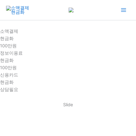
콘
텐
츠
로
소액결제
건
현금화
너
100만원
뛰
정보이용료
기
현금화
100만원
신용카드
현금화
상담필요
Slide