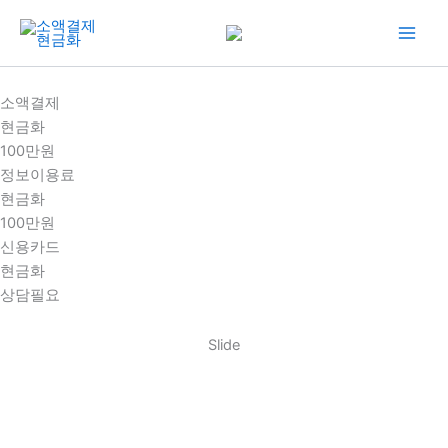
콘
텐
츠
로
소액결제
건
현금화
너
100만원
뛰
정보이용료
기
현금화
100만원
신용카드
현금화
상담필요
Slide