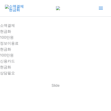
콘
텐
츠
로
소액결제
건
현금화
너
100만원
뛰
정보이용료
기
현금화
100만원
신용카드
현금화
상담필요
Slide