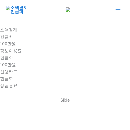
콘
텐
츠
로
소액결제
건
현금화
너
100만원
뛰
정보이용료
기
현금화
100만원
신용카드
현금화
상담필요
Slide