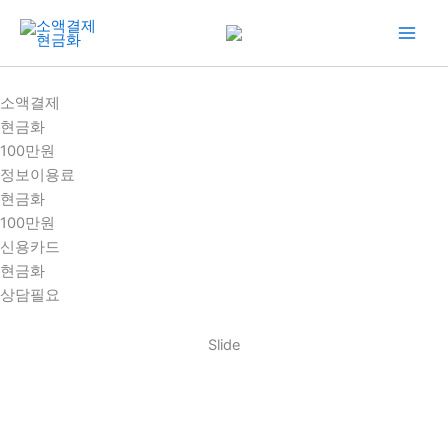
콘
텐
츠
로
소액결제
건
현금화
너
100만원
뛰
정보이용료
기
현금화
100만원
신용카드
현금화
상담필요
Slide