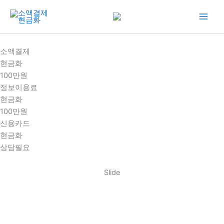
콘
텐
츠
로
소액결제
건
현금화
너
100만원
뛰
정보이용료
기
현금화
100만원
신용카드
현금화
상담필요
Slide