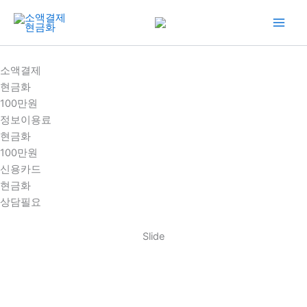
콘
텐
츠
로
소액결제
건
현금화
너
100만원
뛰
정보이용료
기
현금화
100만원
신용카드
현금화
상담필요
Slide