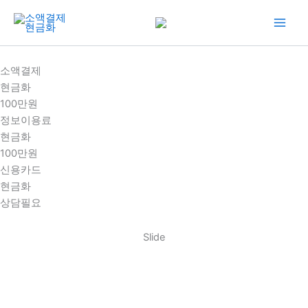
콘
텐
츠
로
소액결제
건
현금화
너
100만원
뛰
정보이용료
기
현금화
100만원
신용카드
현금화
상담필요
Slide