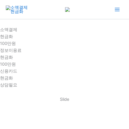
콘
텐
츠
로
소액결제
건
현금화
너
100만원
뛰
정보이용료
기
현금화
100만원
신용카드
현금화
상담필요
Slide