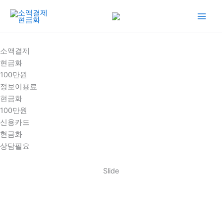
콘
텐
츠
로
소액결제
건
현금화
너
100만원
뛰
정보이용료
기
현금화
100만원
신용카드
현금화
상담필요
Slide