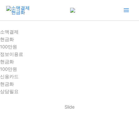
콘
텐
츠
로
소액결제
건
현금화
너
100만원
뛰
정보이용료
기
현금화
100만원
신용카드
현금화
상담필요
Slide