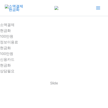
콘
텐
츠
로
소액결제
건
현금화
너
100만원
뛰
정보이용료
기
현금화
100만원
신용카드
현금화
상담필요
Slide