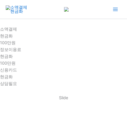
콘
텐
츠
로
소액결제
건
현금화
너
100만원
뛰
정보이용료
기
현금화
100만원
신용카드
현금화
상담필요
Slide