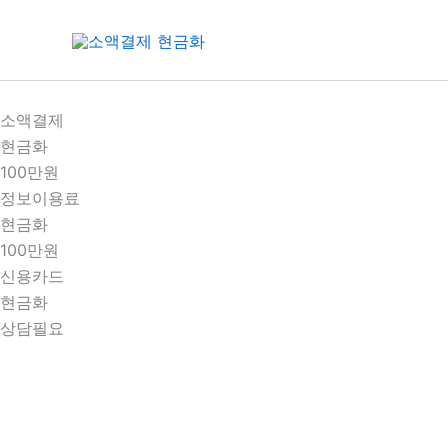
콘
텐
츠
로
건
소액결제
너
현금화
뛰
100만원
기
정보이용료
현금화
100만원
신용카드
현금화
상담필요