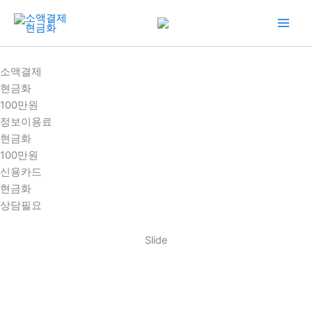
콘
텐
츠
로
소액결제
건
현금화
너
100만원
뛰
정보이용료
기
현금화
100만원
신용카드
현금화
상담필요
Slide