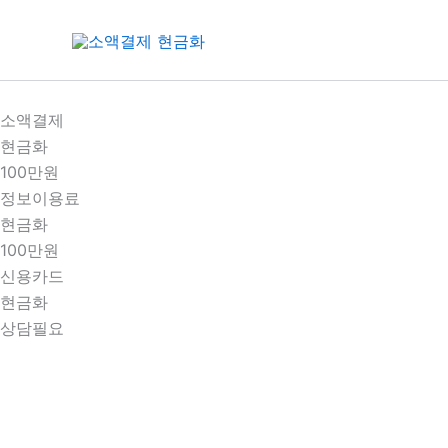
콘
텐
츠
로
건
소액결제
너
현금화
뛰
100만원
기
정보이용료
현금화
100만원
신용카드
현금화
상담필요