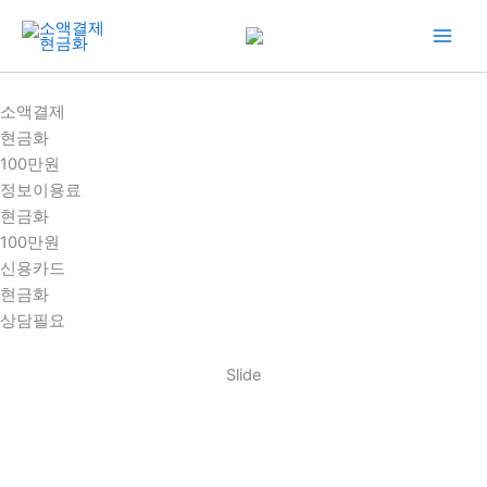
콘
텐
츠
로
소액결제
건
현금화
너
100만원
뛰
정보이용료
기
현금화
100만원
신용카드
현금화
상담필요
Slide