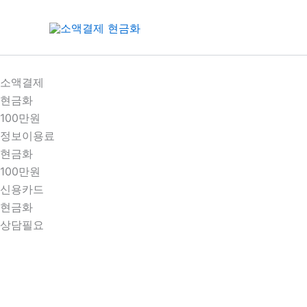
콘
텐
츠
로
건
소액결제
너
현금화
뛰
100만원
기
정보이용료
현금화
100만원
신용카드
현금화
상담필요