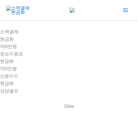
콘
텐
츠
로
소액결제
건
현금화
너
100만원
뛰
정보이용료
기
현금화
100만원
신용카드
현금화
상담필요
Slide