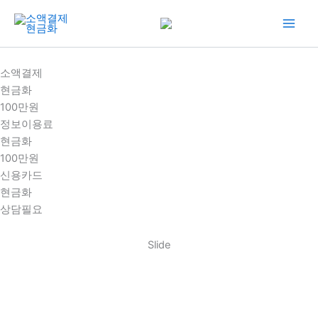
콘
텐
츠
로
소액결제
건
현금화
너
100만원
뛰
정보이용료
기
현금화
100만원
신용카드
현금화
상담필요
Slide