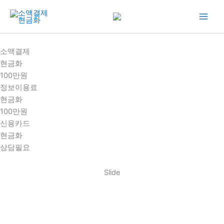
콘
텐
츠
로
소액결제
건
현금화
너
100만원
뛰
정보이용료
기
현금화
100만원
신용카드
현금화
상담필요
Slide